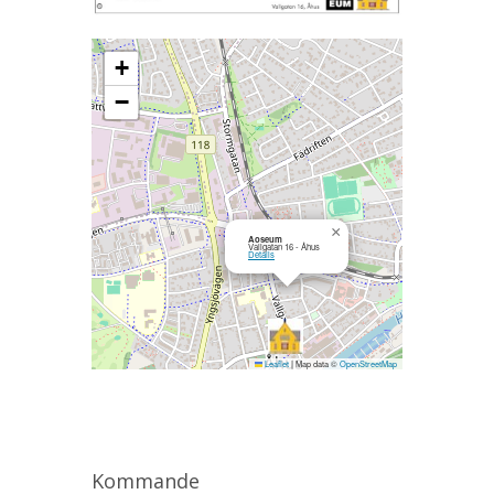
+
−
×
Aoseum
Vallgatan 16 - Åhus
Details
Leaflet
|
Map data ©
OpenStreetMap
Kommande