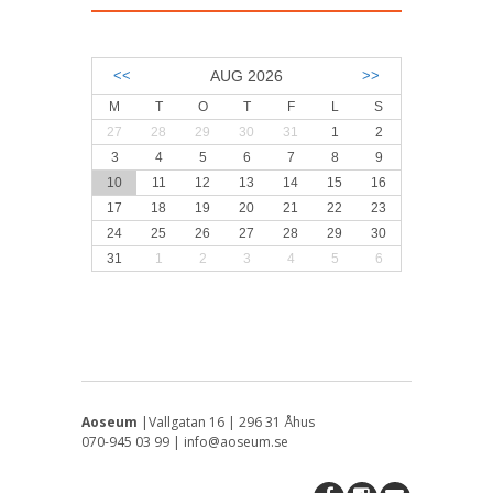
<<
AUG 2026
>>
M
T
O
T
F
L
S
27
28
29
30
31
1
2
3
4
5
6
7
8
9
10
11
12
13
14
15
16
17
18
19
20
21
22
23
24
25
26
27
28
29
30
31
1
2
3
4
5
6
Aoseum
|Vallgatan 16 | 296 31 Åhus
070-945 03 99 | info@aoseum.se