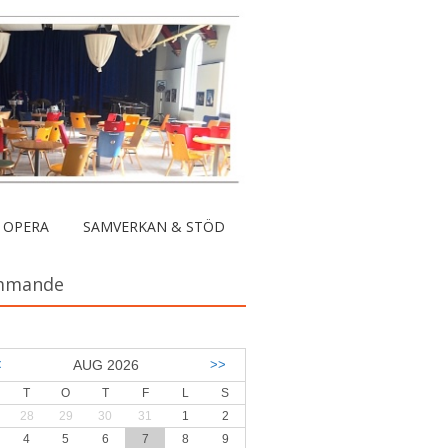
 OPERA
SAMVERKAN & STÖD
mmande
<
AUG 2026
>>
T
O
T
F
L
S
28
29
30
31
1
2
4
5
6
7
8
9