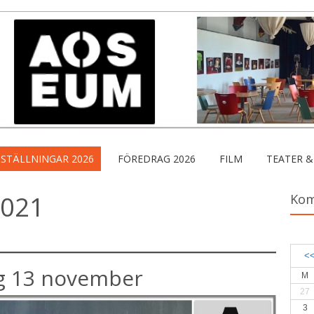
STÄLLNINGAR 2026
FÖREDRAG 2026
FILM
TEATER &
2021
Ko
<
ag 13 november
M
27
3