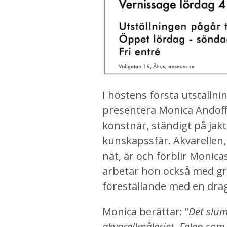
I höstens första utställnin
presentera Monica Andoff.
konstnär, ständigt på jakt
kunskapssfär. Akvarellen,
nät, är och förblir Monica
arbetar hon också med graf
föreställande med en dra
Monica berättar: ”
Det slum
akvarellmåleriet. Felen som