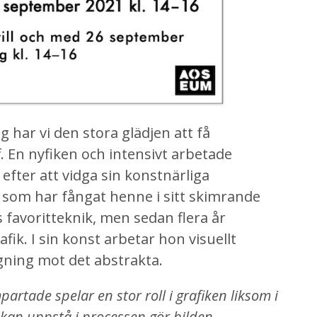
g har vi den stora glädjen att få
 En nyfiken och intensivt arbetade
 efter att vidga sin konstnärliga
 som har fångat henne i sitt skimrande
s favoritteknik, men sedan flera år
ik. I sin konst arbetar hon visuellt
gning mot det abstrakta.
partade spelar en stor roll i grafiken liksom i
 kan uppstå i processen gör bilden