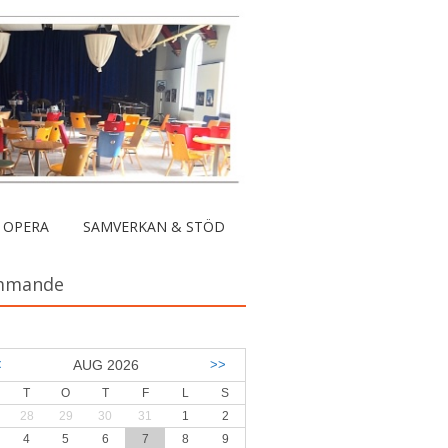
 OPERA
SAMVERKAN & STÖD
mmande
<
AUG 2026
>>
T
O
T
F
L
S
28
29
30
31
1
2
4
5
6
7
8
9