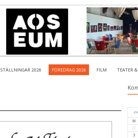
STÄLLNINGAR 2026
FÖREDRAG 2026
FILM
TEATER &
Ko
<
M
27
3