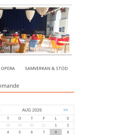
 OPERA
SAMVERKAN & STÖD
mmande
<
AUG 2026
>>
T
O
T
F
L
S
28
29
30
31
1
2
4
5
6
7
8
9