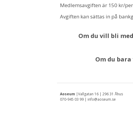
Medlemsavgiften är 150 kr/per
Avgiften kan sättas in på bank
Om du vill bli m
Om du bara v
Aoseum
|Vallgatan 16 | 296 31 Åhus
070-945 03 99 | info@aoseum.se