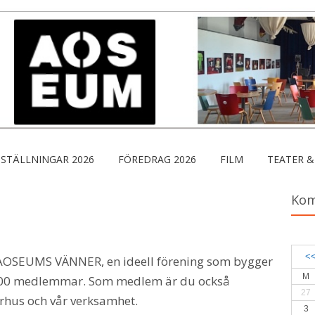
STÄLLNINGAR 2026
FÖREDRAG 2026
FILM
TEATER &
Ko
<
 AOSEUMS VÄNNER, en ideell förening som bygger
M
r 600 medlemmar. Som medlem är du också
27
urhus och vår verksamhet.
3