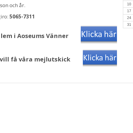
son och år.
10
17
giro:
5065-7311
24
31
edlem i Aoseums Vänner
ill få våra mejlutskick