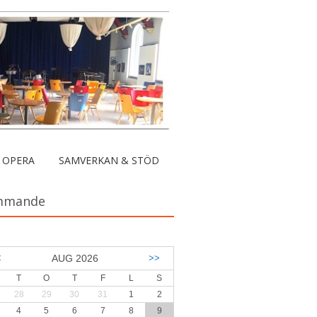
 OPERA
SAMVERKAN & STÖD
mmande
<
AUG 2026
>>
T
O
T
F
L
S
28
29
30
31
1
2
4
5
6
7
8
9