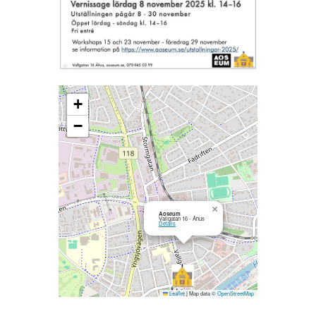
+
−
×
Aoseum
Vallgatan 16 - Åhus
Details
Leaflet
|
Map data ©
OpenStreetMap